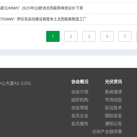
5欧元/MWh！2025年Q3欧洲太阳能购电协议价下滑
750MW！伊拉克启动建设首座本土太阳能板制造工厂
1
2
3
4
5
协会概况
光伏资讯
厦A2-2203.
协会介绍
新闻速递
组织机构
市场动态
协会章程
前沿技术
会员企业
国际信息
会员服务
通知公告
光伏产业链供需