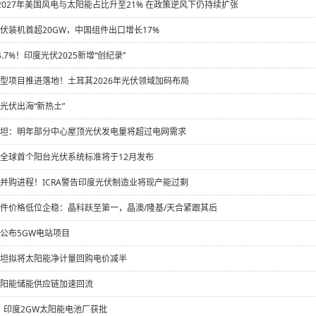
：2027年美国风电与太阳能占比升至21% 在政策逆风下仍持续扩张
伏装机首超20GW，中国组件出口增长17%
4.7%！印度光伏2025新增“创纪录”
型项目推进落地！土耳其2026年光伏领域加码布局
光伏出海“新热土”
坦：明年部分中心屋顶光伏发电量将超过电网需求
全球首个阳台光伏系统标准将于12月发布
并购进程！ICRA警告印度光伏制造业将现产能过剩
件价格低位企稳：晶科跃至第一，晶澳/隆基/天合紧跟其后
公布5GW电站项目
坦拟将太阳能净计量回购电价减半
阳能储能供应链加速回流
亿！印度2GW太阳能电池厂获批