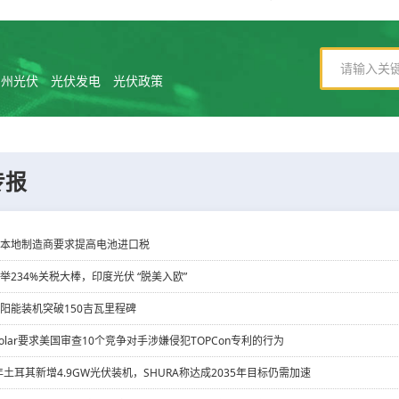
常州光伏
光伏发电
光伏政策
专报
本地制造商要求提高电池进口税
举234%关税大棒，印度光伏 “脱美入欧”
阳能装机突破150吉瓦里程碑
st Solar要求美国审查10个竞争对手涉嫌侵犯TOPCon专利的行为
5年土耳其新增4.9GW光伏装机，SHURA称达成2035年目标仍需加速