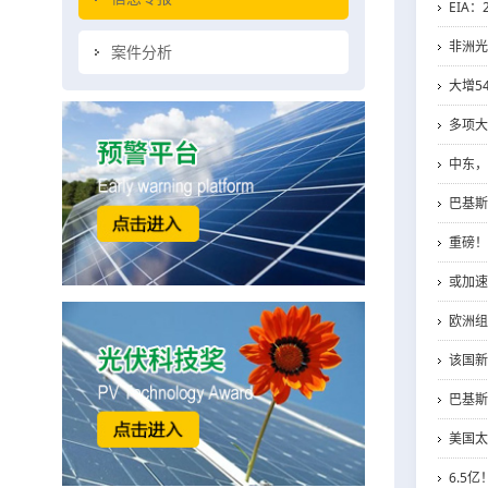
EIA
非洲光
案件分析
大增5
多项大
中东，
巴基斯
重磅！
或加速
欧洲组
该国新
巴基斯
美国太
6.5